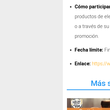
Cómo participar
productos de el
o a través de su
promoción.
Fecha límite:
Fin
Enlace:
https:/
Más s