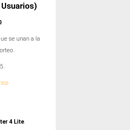
 Usuarios)
0
.
que se unan a la
orteo.
5.
rico
ter 4 Lite
.