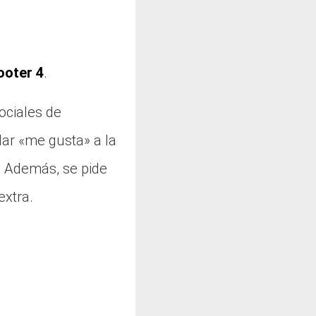
ooter 4
.
sociales de
ar «me gusta» a la
. Además, se pide
extra.