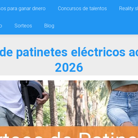
os para ganar dinero
Concursos de talentos
Reality 
o
Sorteos
Blog
de patinetes eléctricos a
2026