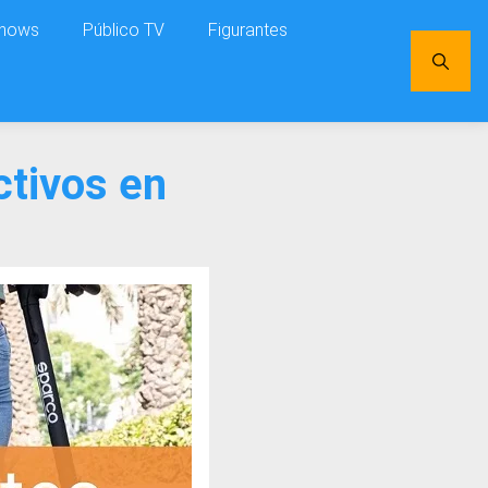
shows
Público TV
Figurantes
ctivos en