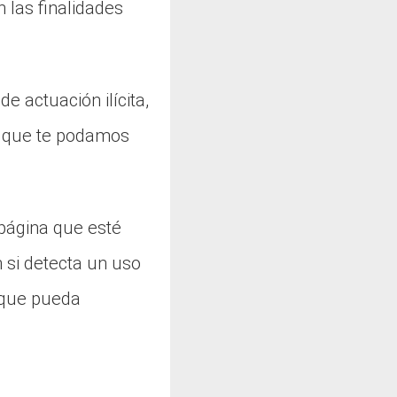
 las finalidades
e actuación ilícita,
os que te podamos
 página que esté
n si detecta un uso
n que pueda