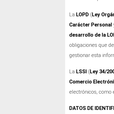
La
LOPD
(
Ley Orgán
Carácter Personal
desarrollo de la L
obligaciones que d
gestionar esta info
La
LSSI
(
Ley 34/200
Comercio Electrón
electrónicos, como e
DATOS DE IDENTIF