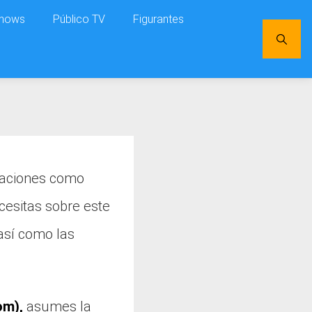
shows
Público TV
Figurantes
igaciones como
cesitas sobre este
 así como las
om),
asumes la