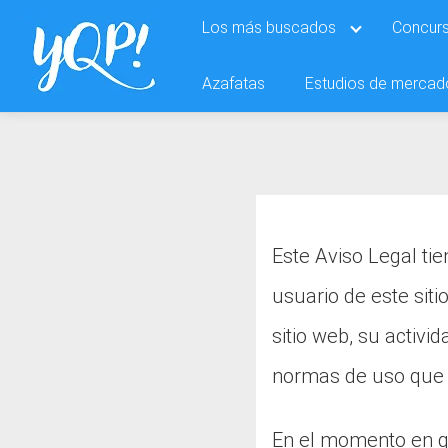
Saltar
Los más buscados
Concurs
al
contenido
Azafatas
Estudios de mercad
Este Aviso Legal ti
usuario de este sit
sitio web, su activi
normas de uso que 
En el momento en q