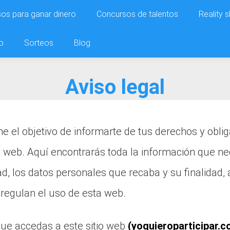
os para ganar dinero
Concursos de talentos
Reality 
o
Sorteos
Blog
Aviso legal
ene el objetivo de informarte de tus derechos y obl
io web. Aquí encontrarás toda la información que ne
dad, los datos personales que recaba y su finalidad,
regulan el uso de esta web.
ue accedas a este sitio web
(yoquieroparticipar.c