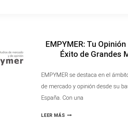
JIMÉNEZ
CC:
ESPECIALISTAS
EN
EMPYMER: Tu Opinión 
ESTUDIOS
Éxito de Grandes 
DE
MERCADO
EMPYMER se destaca en el ámbito
CUALITATIVOS
de mercado y opinión desde su ba
España. Con una
EMPYMER:
LEER MÁS
TU