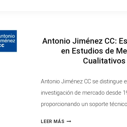
EXPERTOS
EN
ESTUDIOS
Antonio Jiménez CC: Es
DE
en Estudios de M
MERCADO
Cualitativos
Antonio Jiménez CC se distingue en
investigación de mercado desde 1
proporcionando un soporte técnico 
ANTONIO
LEER MÁS