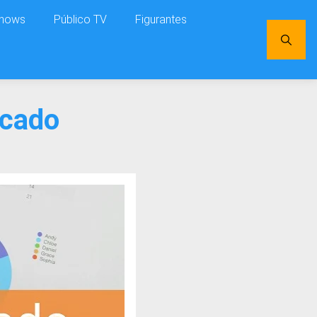
shows
Público TV
Figurantes
rcado