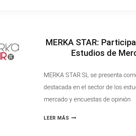
CON
OPINIÓN
(SAGO):
TU
MERKA STAR: Participa
VOZ
Estudios de Mer
EN
EL
MERKA STAR SL se presenta como
MUNDO
destacada en el sector de los estu
DE
mercado y encuestas de opinión
LA
MERKA
LEER MÁS
INVESTIGACIÓN
STAR:
DE