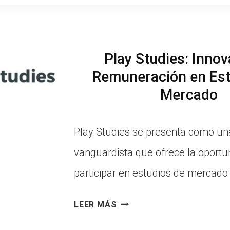
PARTICIPA
MERCADOS
Y
OPINA
Play Studies: Innov
EN
Remuneración en Est
ESTUDIOS
Mercado
DE
Play Studies se presenta como un
MERCADO
vanguardista que ofrece la oportu
participar en estudios de mercad
PLAY
LEER MÁS
STUDIES: