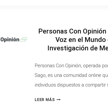
OPINIÓN
IMPULSA
EL
Personas Con Opinión 
ÉXITO
Voz en el Mundo 
Investigación de M
DE
GRANDES
Personas Con Opinión, operada po
MARCAS
Sago, es una comunidad online qu
individuos dispuestos a compartir
PERSONAS
LEER MÁS