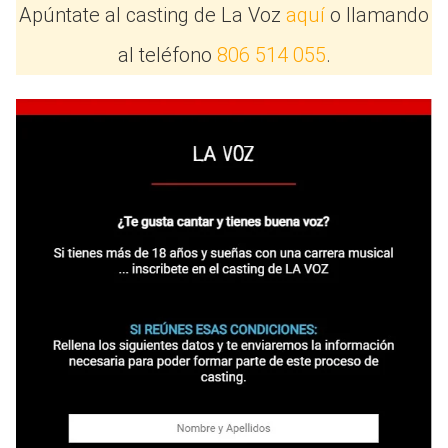
Apúntate al casting de La Voz
aquí
o llamando
al teléfono
806 514 055
.