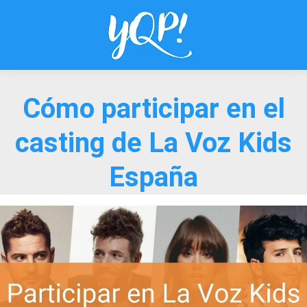
Saltar
al
contenido
Cómo participar en el
casting de La Voz Kids
España