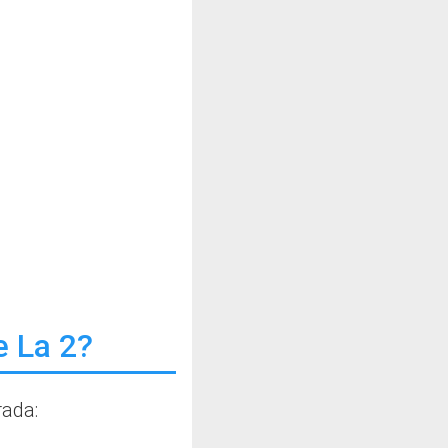
 La 2?
rada: