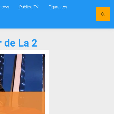
shows
Público TV
Figurantes
 de La 2