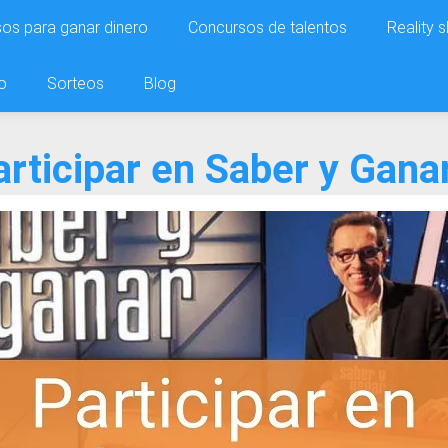
os para ganar dinero
Concursos de talentos
Reality 
o
Sorteos
Blog
rticipar en Saber y Ganar