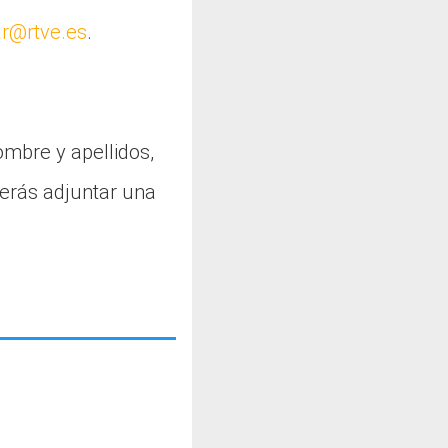
r@rtve.es
.
ombre y apellidos,
berás adjuntar una