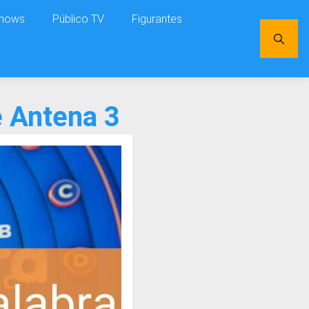
shows
Público TV
Figurantes
e Antena 3