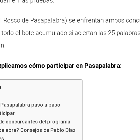
dan en las pruebas.
(el Rosco de Pasapalabra) se enfrentan ambos concu
r todo el bote acumulado si aciertan las 25 palabra
ón.
xplicamos cómo participar en Pasapalabra
:
o
 Pasapalabra paso a paso
ticipar
 de concursantes del programa
alabra? Consejos de Pablo Díaz
es