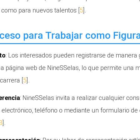
como para nuevos talentos [
5
].
ceso para Trabajar como Figur
to
: Los interesados pueden registrarse de manera g
la página web de NineSSelas, lo que permite una ma
carrera [
5
].
erencia
: NineSSelas invita a realizar cualquier con
 electrónico, teléfono o mediante un formulario de
3
].