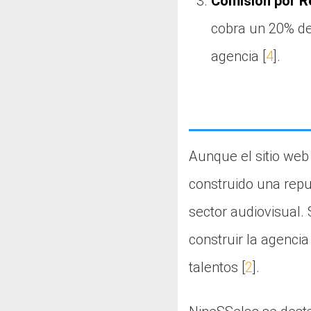
Comisión por R
cobra un 20% de 
agencia [
4
].
Aunque el sitio web
construido una reput
sector audiovisual. 
construir la agenci
talentos [
2
].