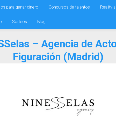
os para ganar dinero
Concursos de talentos
Reality 
o
Sorteos
Blog
SSelas – Agencia de Acto
Figuración (Madrid)