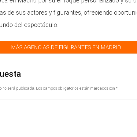
ca en Madrid por su enfoque personalizado y su d
as de sus actores y figurantes, ofreciendo oportuni
undo del espectáculo.
MÁS AGENCIAS DE FIGURANTES EN MADRID
puesta
co no será publicada.
Los campos obligatorios están marcados con
*