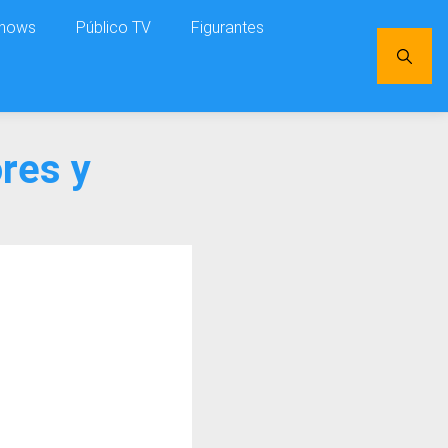
shows
Público TV
Figurantes
res y