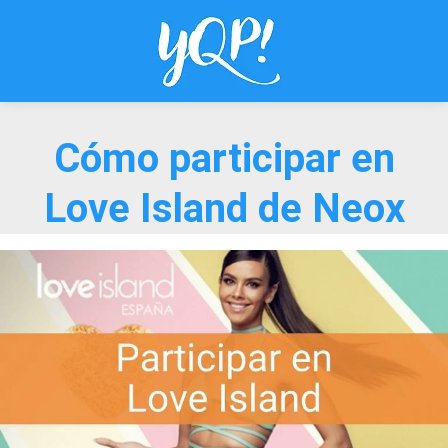
Saltar
al
contenido
Cómo participar en
Love Island de Neox