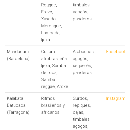
Reggae,
timbales,
Frevo,
agogós,
Xaxado,
panderos
Merengue,
Lambada,
Ijexá
Mandacaru
Cultura
Atabaques,
Facebook
(Barcelona)
afrobrasileña,
agogós,
Ijexá, Samba
xequerés,
de roda,
panderos
Samba
reggae, Afoxé
Kalakata
Ritmos
Surdos,
Instagram
Batucada
brasileños y
repiques,
(Tarragona)
africanos
cajas,
timbales,
agogós,