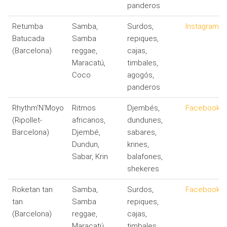
panderos
Retumba
Samba,
Surdos,
Instagram
Batucada
Samba
repiques,
(Barcelona)
reggae,
cajas,
Maracatú,
timbales,
Coco
agogós,
panderos
Rhythm’N’Moyo
Ritmos
Djembés,
Facebook
(Ripollet-
africanos,
dundunes,
Barcelona)
Djembé,
sabares,
Dundun,
krines,
Sabar, Krin
balafones,
shekeres
Roketan tan
Samba,
Surdos,
Facebook
tan
Samba
repiques,
(Barcelona)
reggae,
cajas,
Maracatú,
timbales,