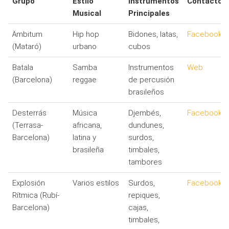
Grupo
Estilo
Instrumentos
Contacto
Musical
Principales
Ämbitum
Hip hop
Bidones, latas,
Facebook
(Mataró)
urbano
cubos
Batala
Samba
Instrumentos
Web
(Barcelona)
reggae
de percusión
brasileños
Desterrás
Música
Djembés,
Facebook
(Terrasa-
africana,
dundunes,
Barcelona)
latina y
surdos,
brasileña
timbales,
tambores
Explosión
Varios estilos
Surdos,
Facebook
Rítmica (Rubí-
repiques,
Barcelona)
cajas,
timbales,