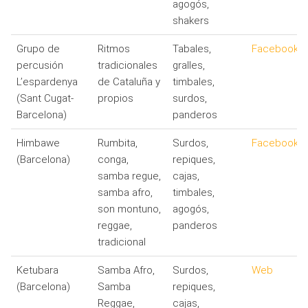
agogós,
shakers
Grupo de
Ritmos
Tabales,
Facebook
percusión
tradicionales
gralles,
L’espardenya
de Cataluña y
timbales,
(Sant Cugat-
propios
surdos,
Barcelona)
panderos
Himbawe
Rumbita,
Surdos,
Facebook
(Barcelona)
conga,
repiques,
samba regue,
cajas,
samba afro,
timbales,
son montuno,
agogós,
reggae,
panderos
tradicional
Ketubara
Samba Afro,
Surdos,
Web
(Barcelona)
Samba
repiques,
Reggae,
cajas,