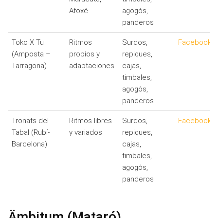
Afoxé
agogós,
panderos
Toko X Tu
Ritmos
Surdos,
Facebook
(Amposta –
propios y
repiques,
Tarragona)
adaptaciones
cajas,
timbales,
agogós,
panderos
Tronats del
Ritmos libres
Surdos,
Facebook
Tabal (Rubí-
y variados
repiques,
Barcelona)
cajas,
timbales,
agogós,
panderos
Ämbitum (Mataró)