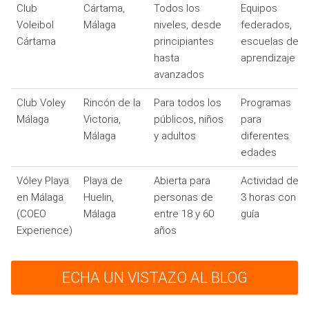
Club
Cártama,
Todos los
Equipos
Voleibol
Málaga
niveles, desde
federados,
Cártama
principiantes
escuelas de
hasta
aprendizaje
avanzados
Club Voley
Rincón de la
Para todos los
Programas
Málaga
Victoria,
públicos, niños
para
Málaga
y adultos
diferentes
edades
Vóley Playa
Playa de
Abierta para
Actividad de
en Málaga
Huelin,
personas de
3 horas con
(COEO
Málaga
entre 18 y 60
guía
Experience)
años
ECHA UN VISTAZO AL BLOG