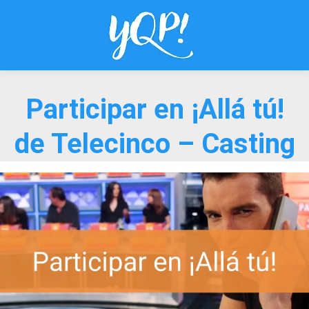
Saltar
al
contenido
Participar en ¡Allá tú!
de Telecinco – Casting