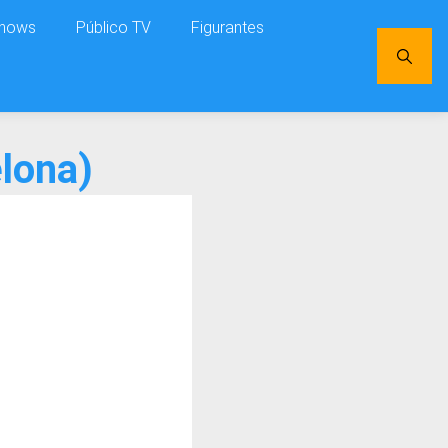
shows
Público TV
Figurantes
lona)