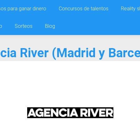
os para ganar dinero
Concursos de talentos
Reality 
o
Sorteos
Blog
cia River (Madrid y Barce