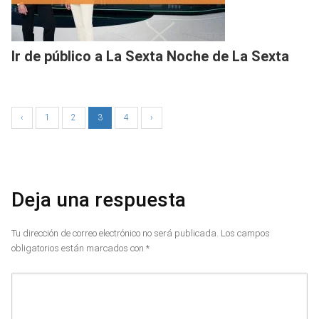
Ir de público a La Sexta Noche de La Sexta
‹
1
2
3
4
›
Deja una respuesta
Tu dirección de correo electrónico no será publicada.
Los campos
obligatorios están marcados con
*